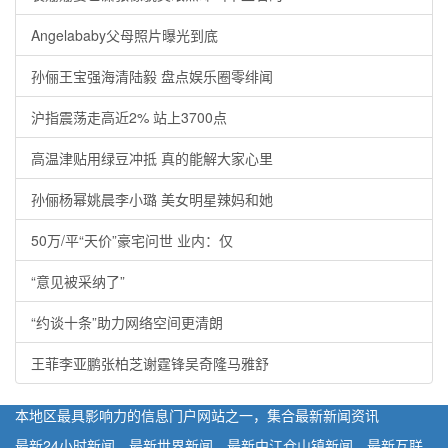
Angelababy父母照片曝光到底
孙俪王宝强海清陆毅 盘点娱乐圈零绯闻
沪指震荡走高近2% 站上3700点
高温津贴用绿豆冲抵 真的能解大家心里
孙俪杨幂姚晨李小璐 美女明星辣妈和她
50万/平“天价”豪宅问世 业内：仅
“意见被采纳了”
“约谈十条”助力网络空间更清朗
王菲李亚鹏张柏芝谢霆锋吴奇隆马雅舒
本地区最具影响力的信息门户网站之一，集合最新新闻资讯
最新24小时新闻，最新世界新闻，最新中江仓山镇新闻，最新互联