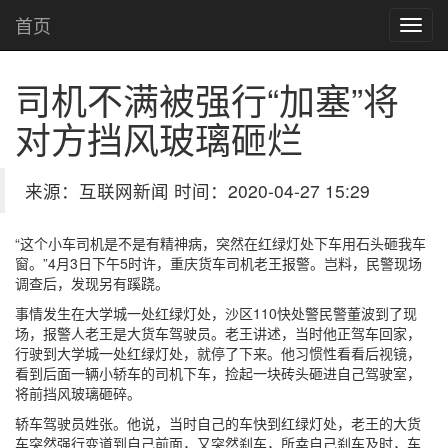
首页
司机不满被强行“加塞”将
对方挡风玻璃砸烂
来源：互联网新闻 时间：2020-04-27 15:29
“这个小车司机是不是有精神病，突然在红绿灯处下车用石头砸我车
窗。”4月3日下午5时许，重庆货车司机老王报警。岂料，民警现场
调查后，发现另有蹊跷。
事情发生在大学城一处红绿灯处，沙区110快处警民警董波到了现
场，报警人老王是大货车驾驶员。老王讲述，当时他正驾车回家，
行驶到大学城一处红绿灯处，就停了下来。他习惯性看看后视镜，
看到后面一辆小轿车的司机下车，捡起一块砖头砸进自己驾驶室，
将前挡风玻璃砸碎。
轿车驾驶员姓张。他说，当时自己的车快到红绿灯处，老王的大货
车突然强行变道到自己前面，又突然刹车，所幸自己刹车及时，车