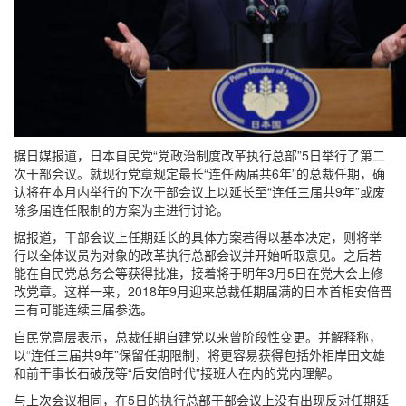
据日媒报道，日本自民党“党政治制度改革执行总部”5日举行了第二
次干部会议。就现行党章规定最长“连任两届共6年”的总裁任期，确
认将在本月内举行的下次干部会议上以延长至“连任三届共9年”或废
除多届连任限制的方案为主进行讨论。
据报道，干部会议上任期延长的具体方案若得以基本决定，则将举
行以全体议员为对象的改革执行总部会议并开始听取意见。之后若
能在自民党总务会等获得批准，接着将于明年3月5日在党大会上修
改党章。这样一来，2018年9月迎来总裁任期届满的日本首相安倍晋
三有可能连续三届参选。
自民党高层表示，总裁任期自建党以来曾阶段性变更。并解释称，
以“连任三届共9年”保留任期限制，将更容易获得包括外相岸田文雄
和前干事长石破茂等“后安倍时代”接班人在内的党内理解。
与上次会议相同，在5日的执行总部干部会议上没有出现反对任期延