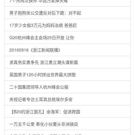
7个月两次换帅 华润万家掉头难
男子抱狗坐公交遭反对后下跪：对不起
17岁少女偷3万元为妈妈治病 爸爸赶
G20杭州峰会主会场25日开放 让你
20160916《浙江新闻联播》
求真务实勇争先 浙江勇立潮头谋新篇
英国男子120小时拼出世界最大拼图
二十国集团领导人杭州峰会公报
央视记者专访土耳其总统埃尔多安
【B20的浙江面孔】余海军：促进跨国
一万五千公里 奉化小伙要从非洲骑自