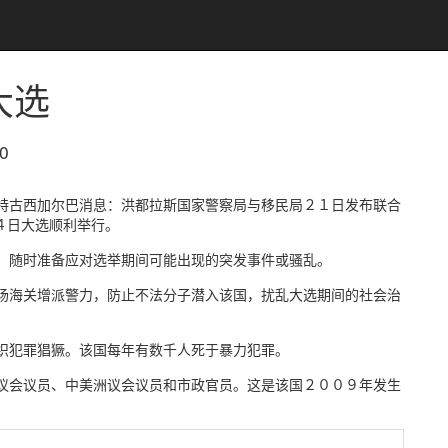
大选
0
特古西加尔巴消息：洪都拉斯国家警察局与移民局２１日发布联合
４日大选顺利举行。
，随时准备应对选举期间可能出现的突发事件或骚乱。
场海关增派警力，防止不法分子潜入该国，扰乱大选期间的社会治
织犯罪猖獗。该国每年有数千人死于暴力犯罪。
议会议员、中美洲议会议员和市政官员。这是该国２００９年发生