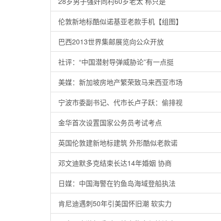
28岁男子强奸同村60岁老太 称只是
伦敦新地标酷似诺基亚老款手机【组图】
巴西2013世界集邮展览向公众开放
社评：“中国潜射导弹威胁论”有一点挺
美媒：新加坡房地产繁荣致马来西亚市场
宁波市委副书记、代市长卢子跃：偷排视
金华首次设置国家公务员考试考点
英国伦敦建新地标建筑 外形酷似老款诺
邓文迪默多克结束长达14年婚姻 协商
日媒：中国海警在钓鱼岛海域登船执法
肯尼迪遇刺50年引美国怀旧潮 软实力