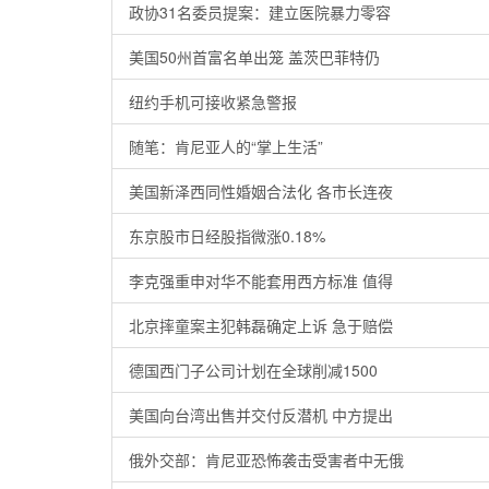
政协31名委员提案：建立医院暴力零容
美国50州首富名单出笼 盖茨巴菲特仍
纽约手机可接收紧急警报
随笔：肯尼亚人的“掌上生活”
美国新泽西同性婚姻合法化 各市长连夜
东京股市日经股指微涨0.18%
李克强重申对华不能套用西方标准 值得
北京摔童案主犯韩磊确定上诉 急于赔偿
德国西门子公司计划在全球削减1500
美国向台湾出售并交付反潜机 中方提出
俄外交部：肯尼亚恐怖袭击受害者中无俄