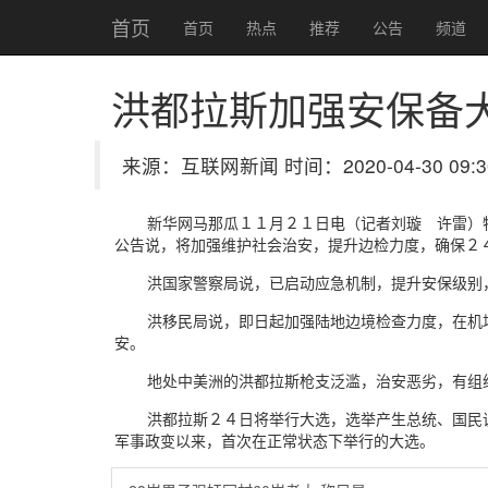
首页
首页
热点
推荐
公告
频道
洪都拉斯加强安保备
来源：互联网新闻 时间：2020-04-30 09:3
新华网马那瓜１１月２１日电（记者刘璇 许雷）
公告说，将加强维护社会治安，提升边检力度，确保２
洪国家警察局说，已启动应急机制，提升安保级别
洪移民局说，即日起加强陆地边境检查力度，在机
安。
地处中美洲的洪都拉斯枪支泛滥，治安恶劣，有组
洪都拉斯２４日将举行大选，选举产生总统、国民
军事政变以来，首次在正常状态下举行的大选。