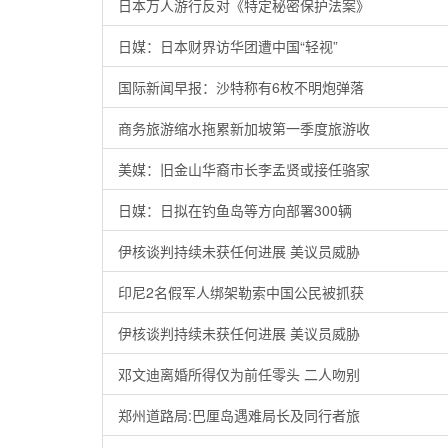
日本万人游行反对《特定秘密保护法案》
日媒：日本财界访华团遭中国“轻视”
国际新闻早报：沙特称有6枚不明炮弹落
商务旅游缩水拖累新加坡第一季度旅游收
美媒：旧金山华裔市长李孟贤或接任骆家
日媒：日拟在钓鱼岛等方向部署300辆
伊核谈判持续未获任何进展 美议员威胁
印尼2名假军人绑架勒索中国公民被抓获
伊核谈判持续未获任何进展 美议员威胁
邓文迪离婚所得仅为前任零头 二人吻别
郑州道路局:巴厘岛遇难局长及同行者旅