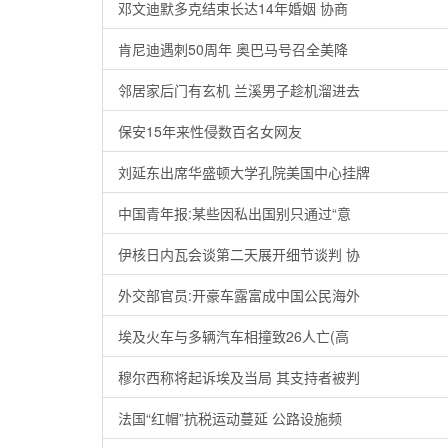
邓文迪默多克结束长达14年婚姻 协商
肯尼迪遇刺50周年 奥巴马号召全美降
邻居家后门有玄机 兰溪男子趁机溜进去
保安15年来性侵数百名女网友
刘延东出席华盛顿大学孔院美国中心挂牌
中国青年报:某些因私出国别只通过“意
伊核日内瓦会谈第二天展开细节谈判 协
外交部官员:开豪车露富成中国公民海外
埃及火车与多辆汽车相撞致26人亡(高
穆尔西称将起诉埃及当局 其支持者被判
法国“红帽”抗税运动蔓延 公路设施频