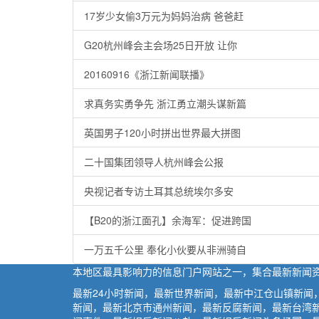
17岁少女偷3万元为妈妈治病 爸爸赶
G20杭州峰会主会场25日开放 让你
20160916《浙江新闻联播》
求真务实勇争先 浙江勇立潮头谋新篇
英国男子120小时拼出世界最大拼图
二十国集团领导人杭州峰会公报
央视记者专访土耳其总统埃尔多安
【B20的浙江面孔】余海军：促进跨国
一万五千公里 奉化小伙要从非洲骑自
本地区最具影响力的信息门户网站之一，集合最新新闻
最新24小时新闻，最新世界新闻，最新中江仓山镇新
新闻，最新北京市通州新闻，最新反腐新闻，最新台湾