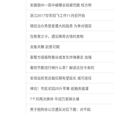
安徽宿州一高中被曝全班被罚跪 校方称
浙江2017空军招飞工作11月初开始
情侣当众秀恩爱遭大妈指责 为争对错双
在斯里兰卡，遇见稀奇古怪的食物
龙象共舞 前景可期
泰警方接报称曼谷或发生炸弹袭击 加强
重阳节都流行喝什么茶？解读古往今来的
安倍自民党总裁任期有望延长 或可连任
神坑！市民买回25斤苹果 纸箱夹缝灌
7个月两次换帅 华润万家掉头难
男子抱狗坐公交遭反对后下跪：对不起