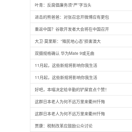
叶青：反腐倡廉务须“严”字当头
进击的熊爸爸：对张召忠开微博应有更包
重返中国？谷歌开发者大会将在中国召开
大卫·莫里斯：“殖民地心态”损害澳大
双摄规格确认 华为Mate 9或无曲
11月起，这些新规将影响你我生活
11月起，这些新规将影响你我生活
好吧，本喵决定给辛勤的铲屎官点个赞！
这群日本老人为何不远万里来衢州忏悔
这群日本老人为何不远万里来衢州忏悔
贾康：税制改革应鼓励公众讨论