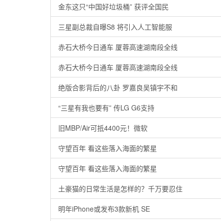
金东这只“中国好垃圾桶” 获评全国民
三星副总裁自曝S8 将引入人工智能服
赤石大桥今日通车 厦蓉高速湖南段全线
赤石大桥今日通车 厦蓉高速湖南段全线
绝版合影背后的八卦 罗嘉良吴镇宇不和
“三星有我也要有” 传LG G6支持
旧MBP/Air可抵4400元！微软
守望百年 看这些落入海面的繁星
守望百年 看这些落入海面的繁星
土豪猫的日常生活是怎样的？千万要忍住
明年iPhone或发布3款新机 SE